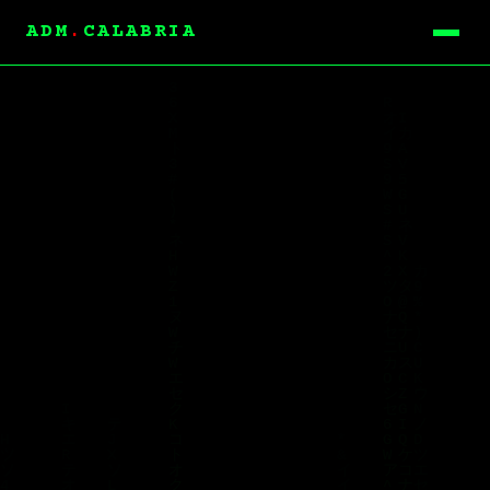
ADM
.
CALABRIA