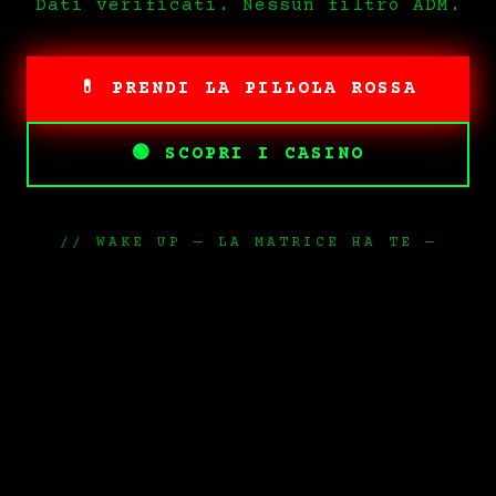
Dati verificati. Nessun filtro ADM.
💊 PRENDI LA PILLOLA ROSSA
🟢 SCOPRI I CASINO
// WAKE UP — LA MATRICE HA TE —